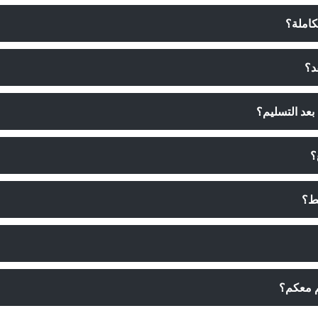
كاملة؟
د؟
بعد التسليم؟
؟
قط؟
م معكم؟