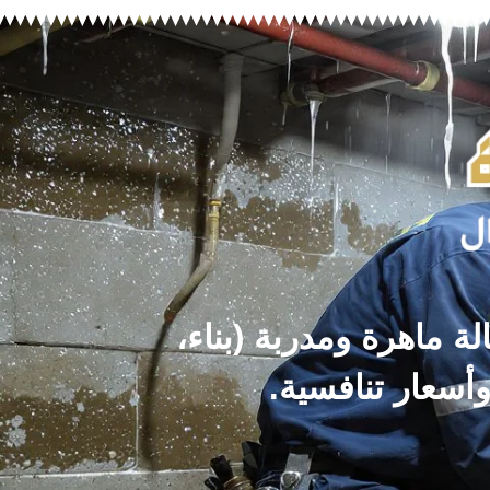
ة ماهرة ومدربة (بناء،
وأسعار تنافسية.