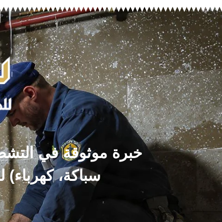
خبرة موثوقة في التشطيب
سباكة، كهرباء) ل