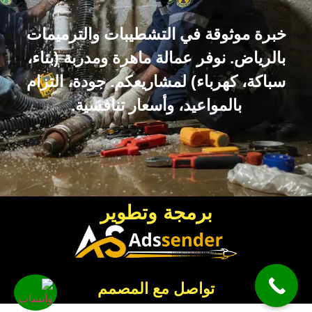
خبرة موثوقة في التشطيبات والترميمات
بالرياض. نوفر عمالة ماهرة ومدربة (بناء،
سباكة، كهرباء) لمشاريعكم. جودة، التزام
بالمواعيد، وأسعار تنافسية.
برمجة وتطوير
تواصل مع المصمم