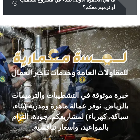
أو ترميم معكم؟
خبرة موثوقة في التشطيبات والترميمات
بالرياض. نوفر عمالة ماهرة ومدربة (بناء،
سباكة، كهرباء) لمشاريعكم. جودة، التزام
بالمواعيد، وأسعار تنافسية.