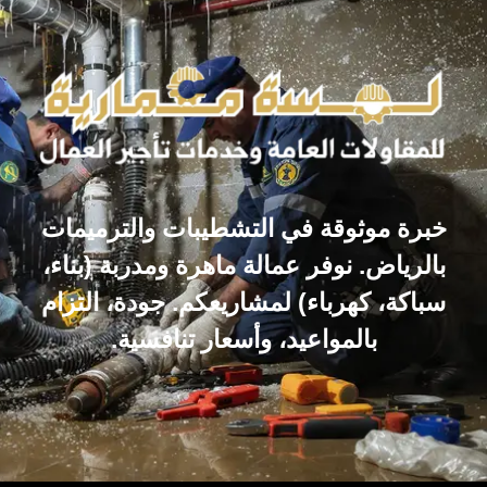
خبرة موثوقة في التشطيبات والترميمات
بالرياض. نوفر عمالة ماهرة ومدربة (بناء،
سباكة، كهرباء) لمشاريعكم. جودة، التزام
بالمواعيد، وأسعار تنافسية.