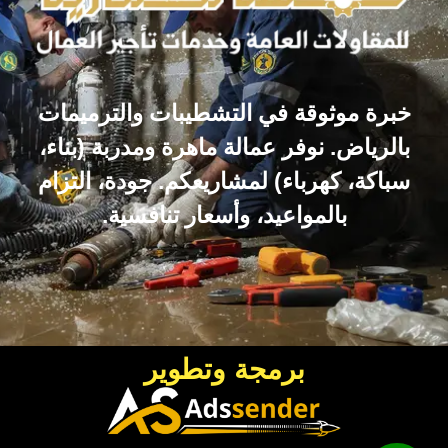
خبرة موثوقة في التشطيبات والترميمات
بالرياض. نوفر عمالة ماهرة ومدربة (بناء،
سباكة، كهرباء) لمشاريعكم. جودة، التزام
بالمواعيد، وأسعار تنافسية.
برمجة وتطوير