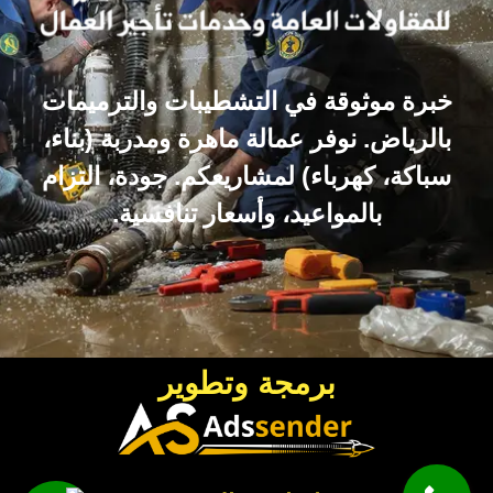
خبرة موثوقة في التشطيبات والترميمات
بالرياض. نوفر عمالة ماهرة ومدربة (بناء،
سباكة، كهرباء) لمشاريعكم. جودة، التزام
بالمواعيد، وأسعار تنافسية.
برمجة وتطوير